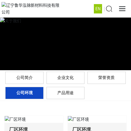
EN
公司简介
企业文化
荣誉资质
公司环境
产品用途
厂区环境
厂区环境