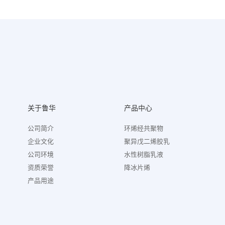
关于鲁华
产品中心
公司简介
环烯经共聚物
企业文化
聚异戊二烯胶乳
公司环境
水性树脂乳液
资质荣誉
降冰片烯
产品用途