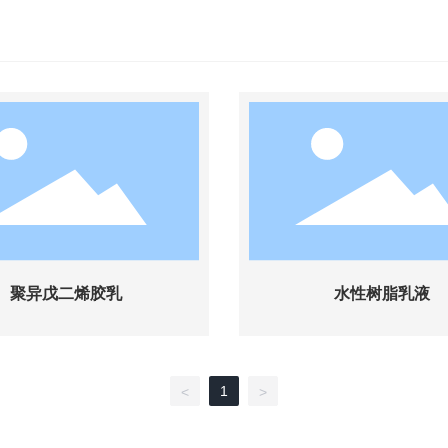
聚异戊二烯胶乳
水性树脂乳液
1
<
>