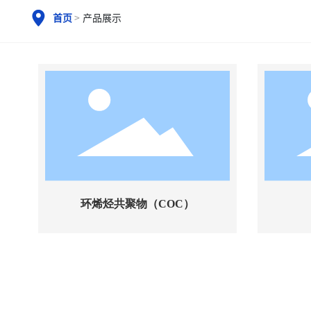
首页
产品展示
环烯烃共聚物（COC）